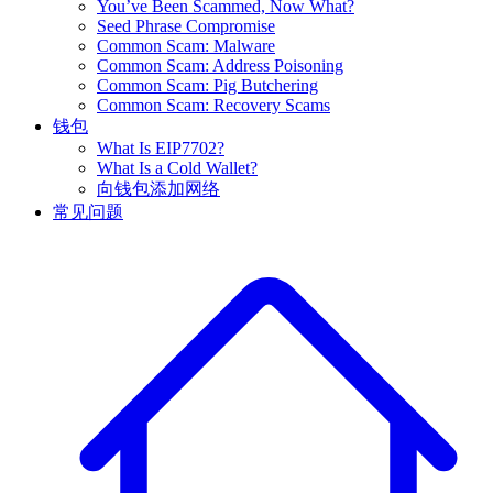
You’ve Been Scammed, Now What?
Seed Phrase Compromise
Common Scam: Malware
Common Scam: Address Poisoning
Common Scam: Pig Butchering
Common Scam: Recovery Scams
钱包
What Is EIP7702?
What Is a Cold Wallet?
向钱包添加网络
常见问题