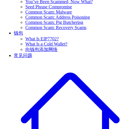
You’ve Been Scammed, Now What?
Seed Phrase Compromise
Common Scam: Malware
Common Scam: Address Poisoning
Common Scam: Pig Butchering
Common Scam: Recovery Scams
钱包
What Is EIP7702?
What Is a Cold Wallet?
向钱包添加网络
常见问题