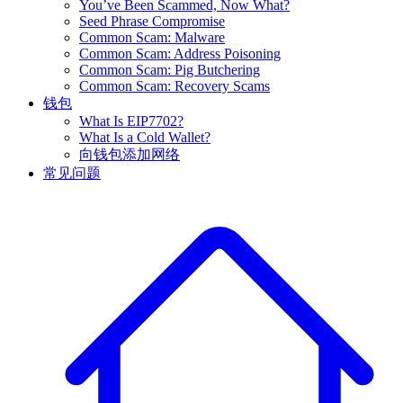
You’ve Been Scammed, Now What?
Seed Phrase Compromise
Common Scam: Malware
Common Scam: Address Poisoning
Common Scam: Pig Butchering
Common Scam: Recovery Scams
钱包
What Is EIP7702?
What Is a Cold Wallet?
向钱包添加网络
常见问题