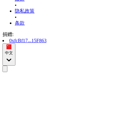
•
隐私政策
•
条款
捐赠
:
0xfcBf17...15F863
中文