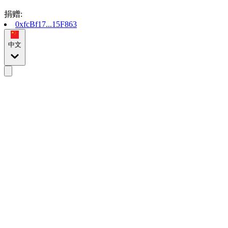
捐赠
:
0xfcBf17...15F863
中文