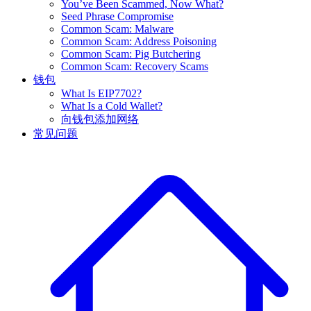
You’ve Been Scammed, Now What?
Seed Phrase Compromise
Common Scam: Malware
Common Scam: Address Poisoning
Common Scam: Pig Butchering
Common Scam: Recovery Scams
钱包
What Is EIP7702?
What Is a Cold Wallet?
向钱包添加网络
常见问题