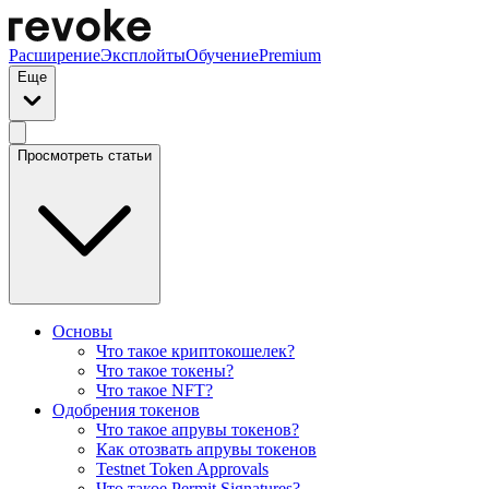
Расширение
Эксплойты
Обучение
Premium
Еще
Просмотреть статьи
Основы
Что такое криптокошелек?
Что такое токены?
Что такое NFT?
Одобрения токенов
Что такое апрувы токенов?
Как отозвать апрувы токенов
Testnet Token Approvals
Что такое Permit Signatures?