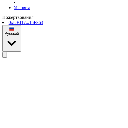
•
Условия
Пожертвования
:
0xfcBf17...15F863
Русский