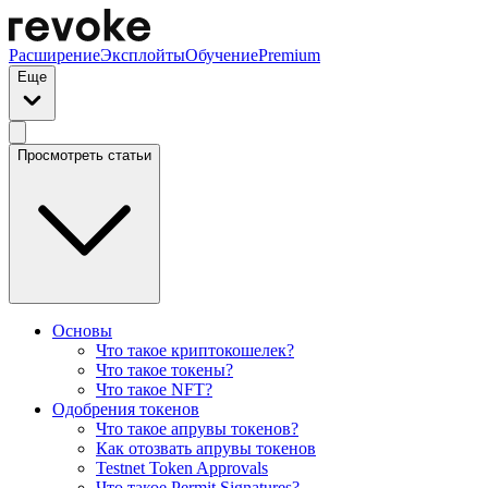
Расширение
Эксплойты
Обучение
Premium
Еще
Просмотреть статьи
Основы
Что такое криптокошелек?
Что такое токены?
Что такое NFT?
Одобрения токенов
Что такое апрувы токенов?
Как отозвать апрувы токенов
Testnet Token Approvals
Что такое Permit Signatures?