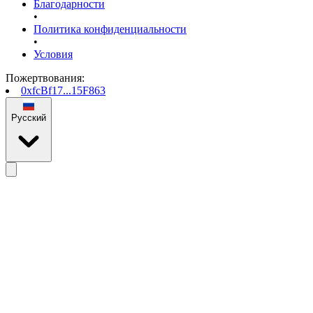
Благодарности
•
Политика конфиденциальности
•
Условия
Пожертвования
:
0xfcBf17...15F863
Русский