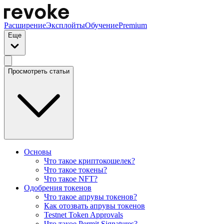
Расширение
Эксплойты
Обучение
Premium
Еще
Просмотреть статьи
Основы
Что такое криптокошелек?
Что такое токены?
Что такое NFT?
Одобрения токенов
Что такое апрувы токенов?
Как отозвать апрувы токенов
Testnet Token Approvals
Что такое Permit Signatures?