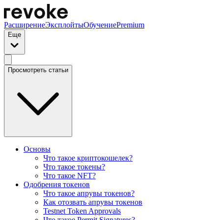
Расширение
Эксплойты
Обучение
Premium
Еще
Просмотреть статьи
Основы
Что такое криптокошелек?
Что такое токены?
Что такое NFT?
Одобрения токенов
Что такое апрувы токенов?
Как отозвать апрувы токенов
Testnet Token Approvals
Что такое Permit Signatures?