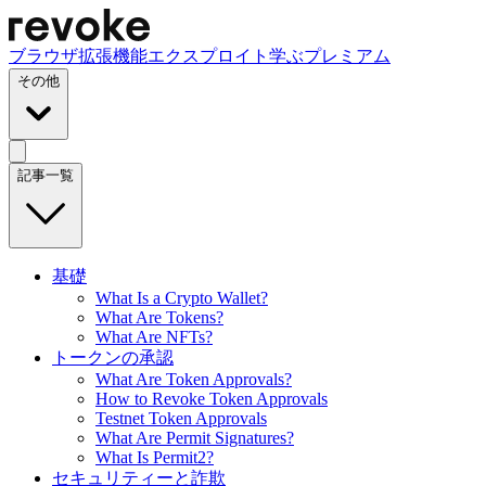
ブラウザ拡張機能
エクスプロイト
学ぶ
プレミアム
その他
記事一覧
基礎
What Is a Crypto Wallet?
What Are Tokens?
What Are NFTs?
トークンの承認
What Are Token Approvals?
How to Revoke Token Approvals
Testnet Token Approvals
What Are Permit Signatures?
What Is Permit2?
セキュリティーと詐欺