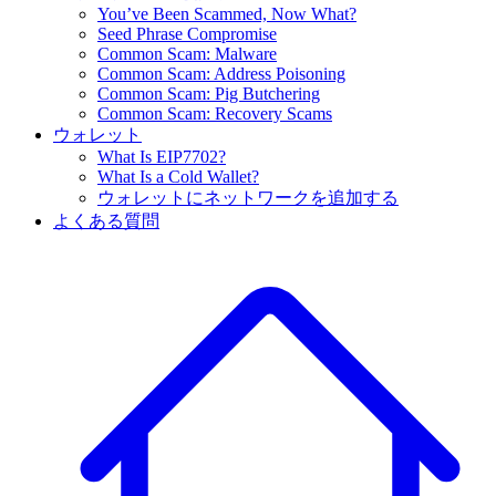
You’ve Been Scammed, Now What?
Seed Phrase Compromise
Common Scam: Malware
Common Scam: Address Poisoning
Common Scam: Pig Butchering
Common Scam: Recovery Scams
ウォレット
What Is EIP7702?
What Is a Cold Wallet?
ウォレットにネットワークを追加する
よくある質問