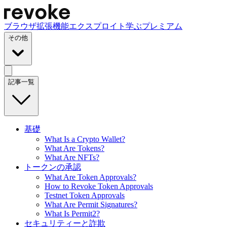
ブラウザ拡張機能
エクスプロイト
学ぶ
プレミアム
その他
記事一覧
基礎
What Is a Crypto Wallet?
What Are Tokens?
What Are NFTs?
トークンの承認
What Are Token Approvals?
How to Revoke Token Approvals
Testnet Token Approvals
What Are Permit Signatures?
What Is Permit2?
セキュリティーと詐欺