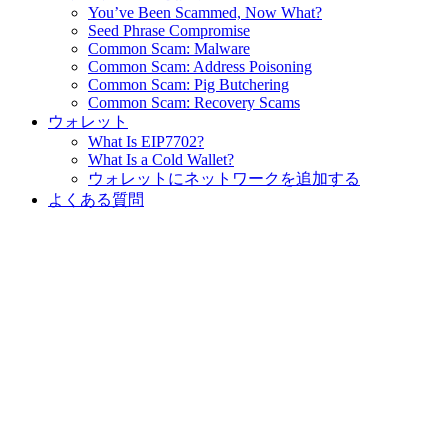
You’ve Been Scammed, Now What?
Seed Phrase Compromise
Common Scam: Malware
Common Scam: Address Poisoning
Common Scam: Pig Butchering
Common Scam: Recovery Scams
ウォレット
What Is EIP7702?
What Is a Cold Wallet?
ウォレットにネットワークを追加する
よくある質問