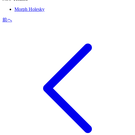
Morph Holesky
前へ