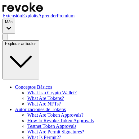
Extensión
Exploits
Aprender
Premium
Más
Explorar artículos
Conceptos Básicos
What Is a Crypto Wallet?
What Are Tokens?
What Are NFTs?
Autorizaciones de Tokens
What Are Token Approvals?
How to Revoke Token Approvals
Testnet Token Approvals
What Are Permit Signatures?
What Is Permit2?