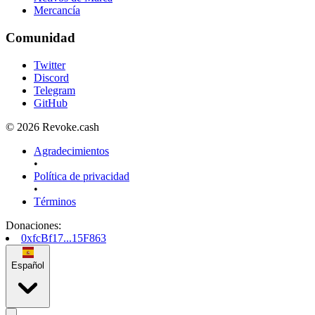
Mercancía
Comunidad
Twitter
Discord
Telegram
GitHub
© 2026 Revoke.cash
Agradecimientos
•
Política de privacidad
•
Términos
Donaciones
:
0xfcBf17...15F863
Español