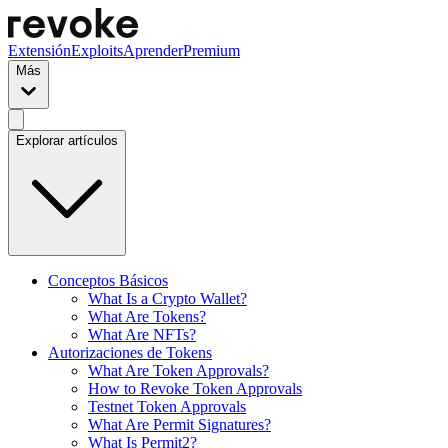
Extensión
Exploits
Aprender
Premium
Más
Explorar artículos
Conceptos Básicos
What Is a Crypto Wallet?
What Are Tokens?
What Are NFTs?
Autorizaciones de Tokens
What Are Token Approvals?
How to Revoke Token Approvals
Testnet Token Approvals
What Are Permit Signatures?
What Is Permit2?