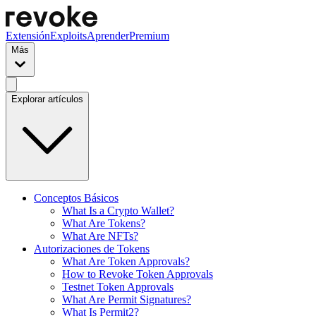
Extensión
Exploits
Aprender
Premium
Más
Explorar artículos
Conceptos Básicos
What Is a Crypto Wallet?
What Are Tokens?
What Are NFTs?
Autorizaciones de Tokens
What Are Token Approvals?
How to Revoke Token Approvals
Testnet Token Approvals
What Are Permit Signatures?
What Is Permit2?