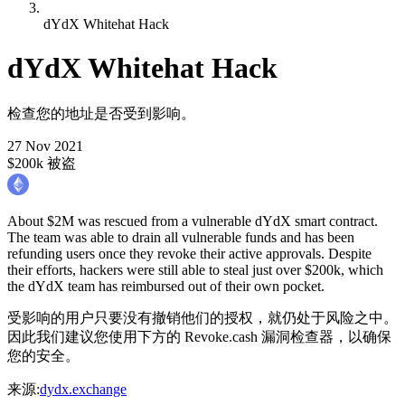
dYdX Whitehat Hack
dYdX Whitehat Hack
检查您的地址是否受到影响。
27 Nov 2021
$200k 被盗
About $2M was rescued from a vulnerable dYdX smart contract.
The team was able to drain all vulnerable funds and has been
refunding users once they revoke their active approvals. Despite
their efforts, hackers were still able to steal just over $200k, which
the dYdX team has reimbursed out of their own pocket.
受影响的用户只要没有撤销他们的授权，就仍处于风险之中。
因此我们建议您使用下方的 Revoke.cash 漏洞检查器，以确保
您的安全。
来源
:
dydx.exchange