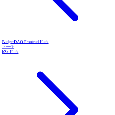
BadgerDAO Frontend Hack
下一个
bZx Hack