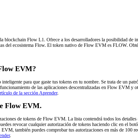
ckchain Flow L1. Ofrece a los desarrolladores la posibilidad de integ
cas del ecosistema Flow.
El token nativo de Flow EVM es FLOW.
Obt
e Flow EVM?
o inteligente para que gaste tus tokens en tu nombre. Se trata de un pat
el funcionamiento de las aplicaciones descentralizadas en Flow EVM y ot
rtículo de la sección Aprender
.
de Flow EVM.
rizaciones de tokens de Flow EVM. La lista contendrá todos los detalles
 puedes revocar cualquier autorización de tokens haciendo clic en el botó
ow EVM, también puedes comprobar tus autorizaciones en más de 100 r
render
.