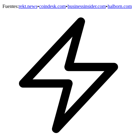
Fuentes
:
rekt.news
•
coindesk.com
•
businessinsider.com
•
halborn.com