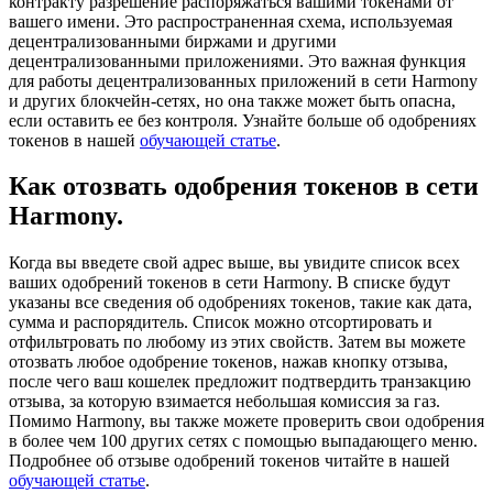
контракту разрешение распоряжаться вашими токенами от
вашего имени. Это распространенная схема, используемая
децентрализованными биржами и другими
децентрализованными приложениями. Это важная функция
для работы децентрализованных приложений в сети Harmony
и других блокчейн-сетях, но она также может быть опасна,
если оставить ее без контроля. Узнайте больше об одобрениях
токенов в нашей
обучающей статье
.
Как отозвать одобрения токенов в сети
Harmony.
Когда вы введете свой адрес выше, вы увидите список всех
ваших одобрений токенов в сети Harmony. В списке будут
указаны все сведения об одобрениях токенов, такие как дата,
сумма и распорядитель. Список можно отсортировать и
отфильтровать по любому из этих свойств. Затем вы можете
отозвать любое одобрение токенов, нажав кнопку отзыва,
после чего ваш кошелек предложит подтвердить транзакцию
отзыва, за которую взимается небольшая комиссия за газ.
Помимо Harmony, вы также можете проверить свои одобрения
в более чем 100 других сетях с помощью выпадающего меню.
Подробнее об отзыве одобрений токенов читайте в нашей
обучающей статье
.