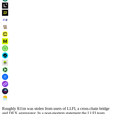
Roughly $11m was stolen from users of LI.FI, a cross-chain bridge
and DEX aggregator. In a post-mortem statement the LI.FI team